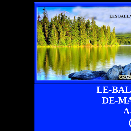
LE-BA
DE-M
A