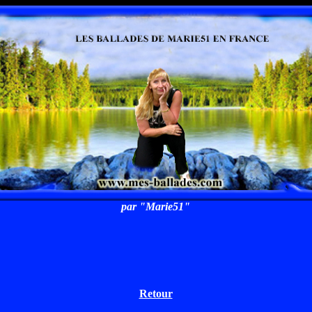
par "Marie51"
Retour