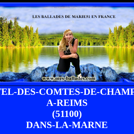
TEL-DES-COMTES-DE-CHAM
A-REIMS
(51100)
DANS-LA-MARNE