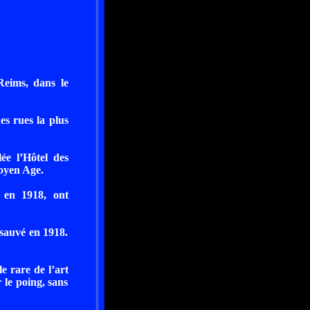
Reims, dans le
s rues la plus
ée l’Hôtel des
oyen Age.
n en 1918, ont
 sauvé en 1918.
e rare de l’art
 le poing, sans