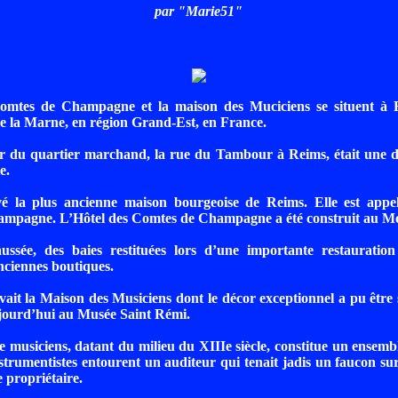
par "Marie51"
omtes de Champagne et la maison des Muciciens se situent à 
e la Marne, en région Grand-Est, en France.
r du quartier marchand, la rue du Tambour à Reims, était une de
e.
vé la plus ancienne maison bourgeoise de Reims. Elle est appel
mpagne. L’Hôtel des Comtes de Champagne a été construit au M
ussée, des baies restituées lors d’une importante restauratio
nciennes boutiques.
uvait la Maison des Musiciens dont le décor exceptionnel a pu être
ujourd’hui au Musée Saint Rémi.
e musiciens, datant du milieu du XIIIe siècle, constitue un ensembl
nstrumentistes entourent un auditeur qui tenait jadis un faucon sur
 propriétaire.