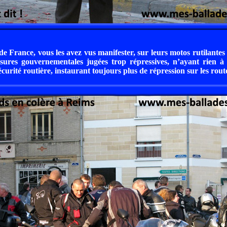
 de France, vous les avez vus manifester, sur leurs motos rutilantes
sures gouvernementales jugées trop répressives, n’ayant rien à 
sécurité routière, instaurant toujours plus de répression sur les rout