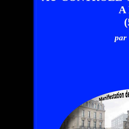
A
(
par