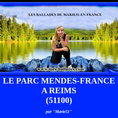
LE PARC MENDES-FRANCE
A REIMS
(51100)
par "Marie51"