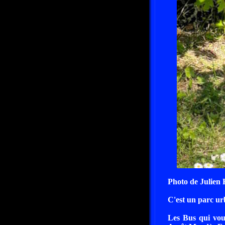
Photo de Julien
C'est un parc ur
Les Bus qui vou