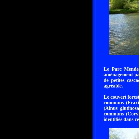
Le Parc Mendes 
aménagement pays
de petites casc
agréable.
Le couvert fores
communs (Fraxin
(Alnus glutinos
communs (Corylus
identifiés dans c