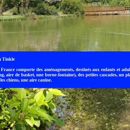
m Tinkle
rance comporte des aménagements, destinés aux enfants et adulte
ng, aire de basket, une borne-fontaine), des petites cascades, un p
 les chiens, une aire canine.