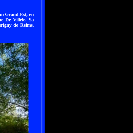
ion Grand-Est, en
e De Villèle. Sa
urigny de Reims.