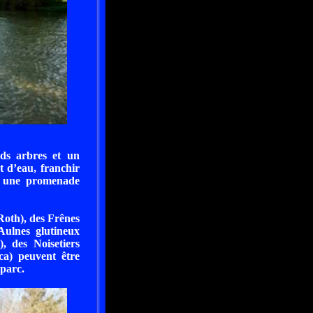
ds arbres et un
 d’eau, franchir
nt une promenade
Roth), des Frênes
Aulnes glutineux
, des Noisetiers
ca) peuvent être
 parc.