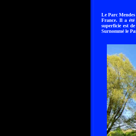
Le Parc Mendes F
France. Il a été
superficie est 
Surnommé le Parc