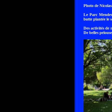
Photo de Nicolas
Le Parc Mendes 
butte plantée le
Des activités de
De belles pelous