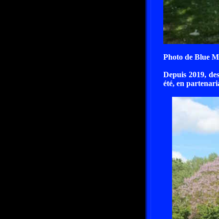
Photo de Blue M
Depuis 2019, des
été, en partenari