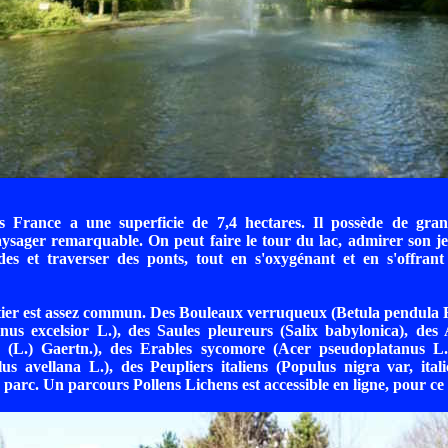
France a une superficie de 7,4 hectares. Il possède de gran
ager remarquable. On peut faire le tour du lac, admirer son jet
ades et traverser des ponts, tout en s'oxygénant et en s'offra
tier est assez commun. Des Bouleaux verruqueux (Betula pendula 
us excelsior L.), des Saules pleureurs (Salix babylonica), des 
a (L.) Gaertn.), des Erables sycomore (Acer pseudoplatanus L.)
 avellana L.), des Peupliers italiens (Populus nigra var, itali
e parc. Un parcours Pollens Lichens est accessible en ligne, pour ce