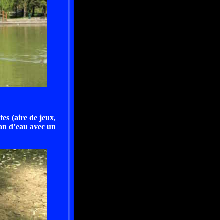
s (aire de jeux,
lan d’eau avec un