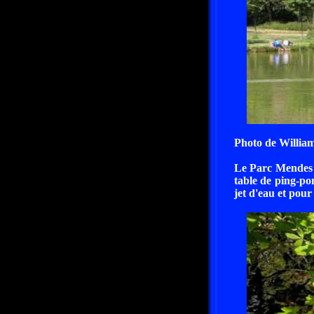
Photo de Willia
Le Parc Mendes F
table de ping-po
jet d'eau et pour