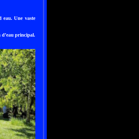
d eau. Une vaste
 d’eau principal.