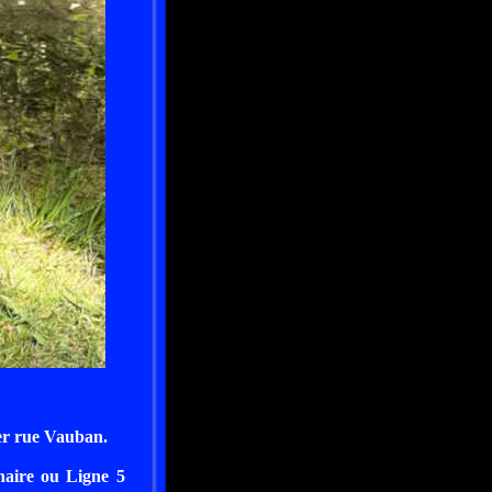
ner rue Vauban.
naire ou Ligne 5