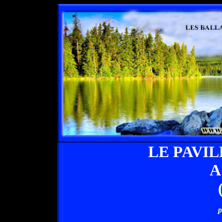
LE PAVI
A
p