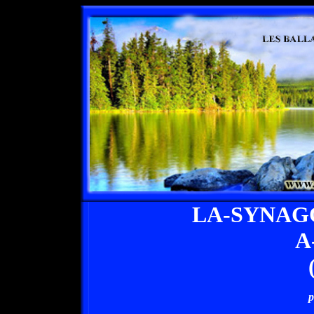
LA-SYNAG
A
p