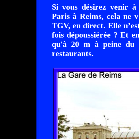
Si vous désirez venir à
Paris à Reims, cela ne 
TGV, en direct. Elle n’es
fois dépoussiérée ? Et e
qu'à 20 m à peine du C
restaurants.