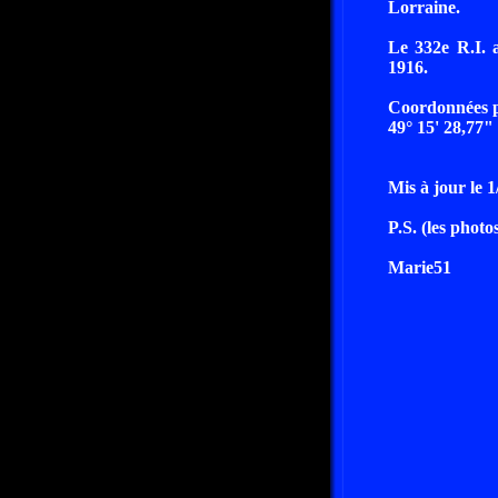
Lorraine.
Le 332e R.I. 
1916.
Coordonnées 
49° 15' 28,77"
Mis à jour le 1
P.S. (les phot
Marie51