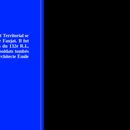
Territorial se
 Fanjat. Il fut
s du 132e R.I.,
 soldats tombés
rchitecte Émile