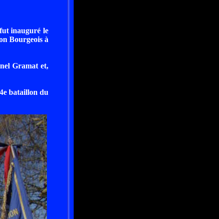
fut inauguré le
éon Bourgeois à
onel Gramat et,
4e bataillon du