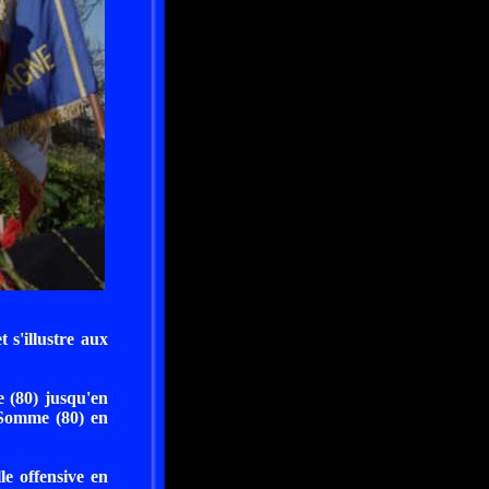
 s'illustre aux
 (80) jusqu'en
 Somme (80) en
e offensive en