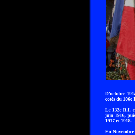
D'octobre 1914
cotés du 106e 
Le 132e R.I. 
juin 1916, pu
1917 et 1918.
En Novembre 1