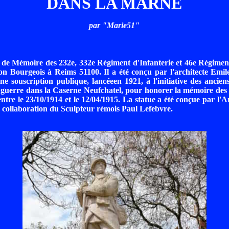
DANS LA MARNE
par "Marie51"
e Mémoire des 232e, 332e Régiment d'Infanterie et 46e Régiment 
on Bourgeois à Reims 51100. Il a été conçu par l'architecte Emile
ne souscription publique, lancéeen 1921, à l'initiative des ancien
t guerre dans la Caserne Neufchatel, pour honorer la mémoire des
ntre le 23/10/1914 et le 12/04/1915. La statue a été conçue par l'A
a collaboration du Sculpteur rémois Paul Lefebvre.