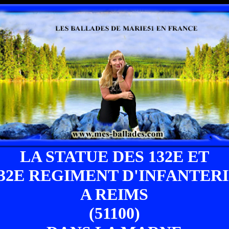
LA STATUE DES 132E ET
32E REGIMENT D'INFANTER
A REIMS
(51100)