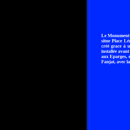
Le Monument d
situe Place Lé
créé grace à u
installée avan
aux Eparges, e
Fanjat, avec l