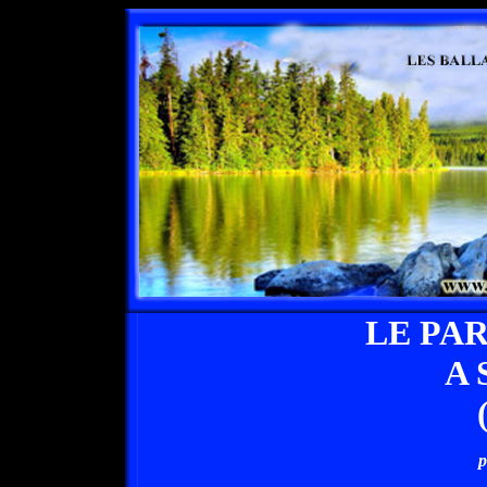
LE PA
A 
p