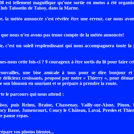
 est tellement magnifique qu’une sortie en motos a été organisé
lub Taissotin de Taissy, dans la Marne.
e, la météo annoncée s’est révélée être une erreur, car nous av
que nous n’en avons pas tenue compte de la météo annoncée!
ie, c’est un soleil resplendissant qui nous accompagnera toute la 
nous cette fois-ci ? 9 courageux à être sortis du lit pour faire cet
rouvailles, une bise amicale à tous pour se dire bonjour et
délicieux croissants, proposé par notre « Thierry », pour démar
 son blouson en souriant et se prépare à prendre la route.
rte le parcours qui nous attend :
ssy, puis Reims, Braine, Chassenay, Vailly-sur-Aisne, Pinon,
cy Basse, Jumencourt, Coucy le Château, Laval, Presles et Thier
e pause repas.
épare vos photos bientot...