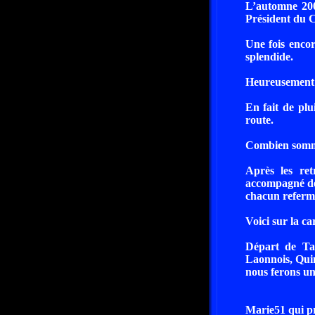
L’automne 2008
Président du C
Une fois encor
splendide.
Heureusement 
En fait de plu
route.
Combien sommes-
Après les ret
accompagné de 
chacun referme
Voici sur la ca
Départ de Tai
Laonnois, Quin
nous ferons un
Marie51 qui pr