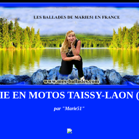
IE EN MOTOS TAISSY-LAON (5
par "Marie51"