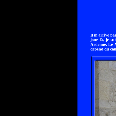
Il m'arrive pa
jour là, je s
Ardenne. Le M
dépend du can