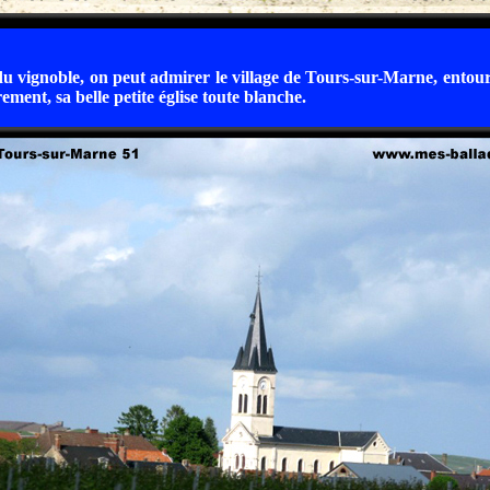
u vignoble, on peut admirer le village de Tours-sur-Marne, entour
ement, sa belle petite église toute blanche.