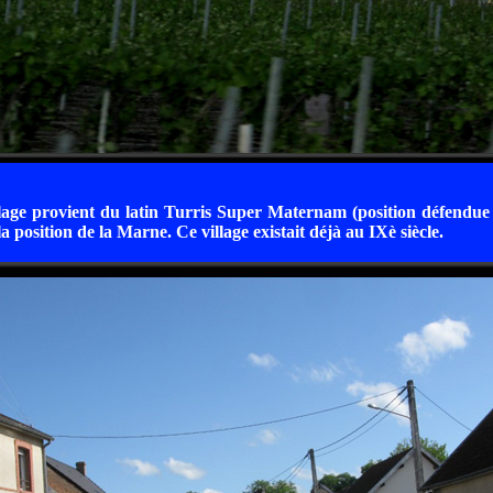
age provient du latin Turris Super Maternam (position défendue 
position de la Marne. Ce village existait déjà au IXè siècle.