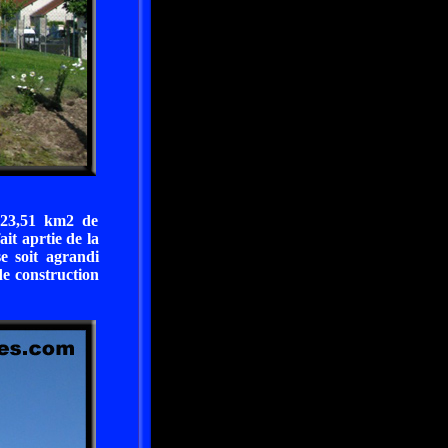
 23,51 km2 de
it aprtie de la
e soit agrandi
de construction