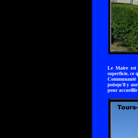
Le Maire est
superficie, ce
Communauté de
puisqu'il y au
pour accueillir