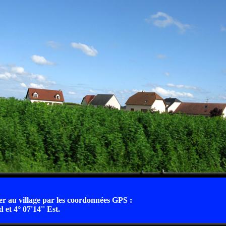
r au village par les coordonnées GPS :
 et 4° 07'14'' Est.