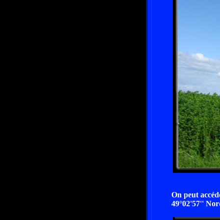
On peut accéde
49°02'57'' Nord