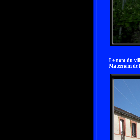
Le nom du vill
Maternam de la 