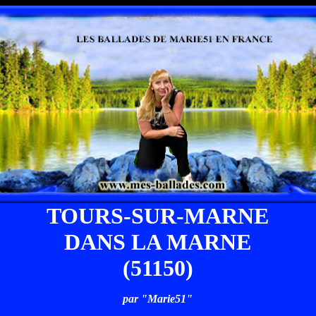
TOURS-SUR-MARNE
DANS LA MARNE
(51150)
par "Marie51"