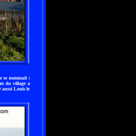
ge se nommait :
om du village a
 aussi Louis le