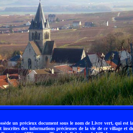
ssède un précieux document sous le nom de Livre vert, qui est l
t inscrites des informations précieuses de la vie de ce village et de