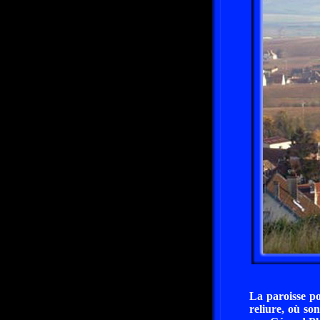
La paroisse po
reliure, où son