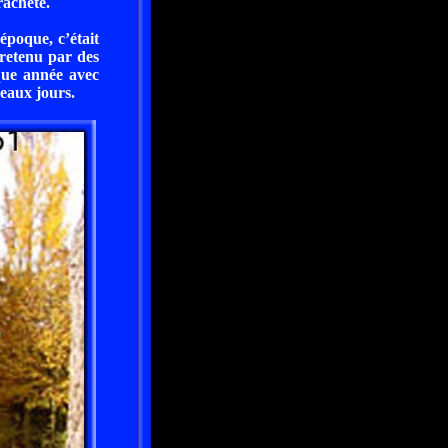
racheté.
époque, c’était
tretenu par des
que année avec
eaux jours.