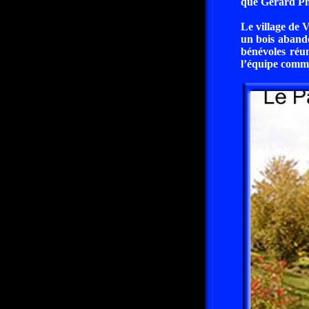
que Gérard Phi
Le village de 
un bois abando
bénévoles réu
l’équipe commu