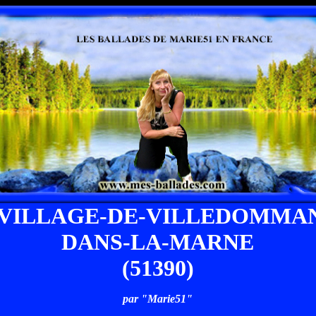
-VILLAGE-DE-VILLEDOMMA
DANS-LA-MARNE
(51390)
par "Marie51"