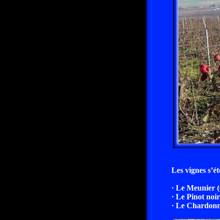
Les vignes s’ét
· Le Meunier 
· Le Pinot noi
· Le Chardon