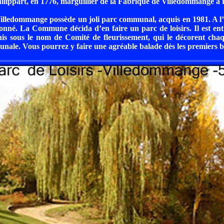
lippart, en 1776, marguillier de la Fabrique de Villedommange a 
Villedommange possède un joli parc communal, acquis en 1981. A l’
nné. La Commune décida d’en faire un parc de loisirs. Il est en
nis sous le nom de Comité de fleurissement, qui le décorent cha
nale. Vous pourrez y faire une agréable balade dès les premiers b