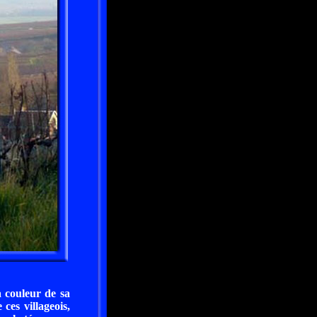
a couleur de sa
 ces villageois,