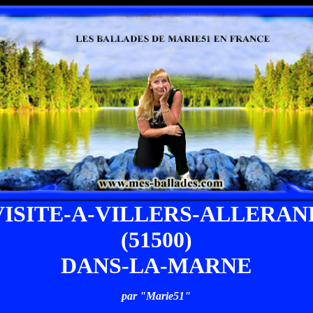
VISITE-A-VILLERS-ALLERAN
(51500)
DANS-LA-MARNE
par "Marie51"