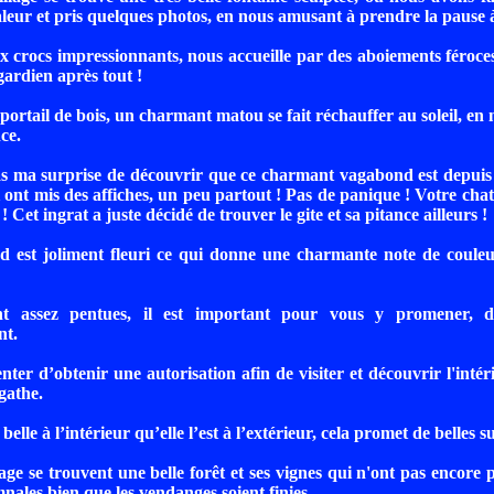
aleur et pris quelques photos, en nous amusant à prendre la pause à
 crocs impressionnants, nous accueille par des aboiements féroces.
gardien après tout !
portail de bois, un charmant matou se fait réchauffer au soleil, en
ce.
as ma surprise de découvrir que ce charmant vagabond est depuis
 ont mis des affiches, un peu partout ! Pas de panique ! Votre chat 
! Cet ingrat a juste décidé de trouver le gite et sa pitance ailleurs !
nd est joliment fleuri ce qui donne une charmante note de coule
nt assez pentues, il est important pour vous y promener, d'
nt.
enter d’obtenir une autorisation afin de visiter et découvrir l'intér
gathe.
i belle à l’intérieur qu’elle l’est à l’extérieur, cela promet de belles s
ge se trouvent une belle forêt et ses vignes qui n'ont pas encore pr
nales bien que les vendanges soient finies.