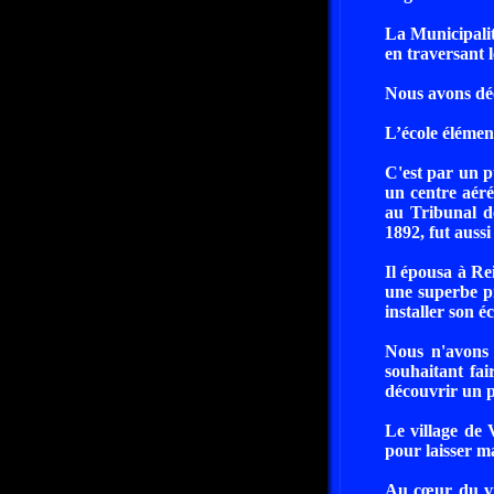
La Municipalit
en traversant l
Nous avons déc
L’école élément
C'est par un 
un centre aéré
au Tribunal d
1892, fut aussi
Il épousa à Re
une superbe pr
installer son éc
Nous n'avons 
souhaitant fai
découvrir un p
Le village de 
pour laisser m
Au cœur du vil