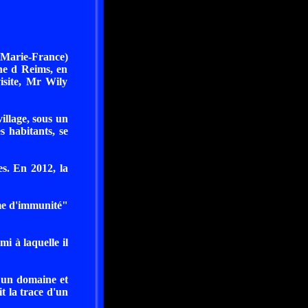
Marie-France)
he d Reims, en
isite, Mr Wily
illage, sous un
s habitants, se
es. En 2012, la
ôme d'immunité"
mi à laquelle il
r un domaine et
t la trace d'un