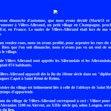
beau dimanche d'automne, que nous avons décidé (Marie51 et 
romener à Villers-Allerand, un petit village en Champagne, proc
Est, en France. Le maire de Villers-Allerand était lors de ma v
.
t au rendez-vous, nous en avons profité, pour arpenter les rues du v
e. Bien que l'on soit dimanche, nous n'avons pas vu un seul de se
le village.
de Villers Allerand sont appelés les Allerandais et les Allerandais
ait 874 habitants.
Villers-Allerand apparaît dès la fin du 10ème siècle dans un "dipl
ugues Capet à Saint Rémi de Reims.
istoire du village est intimement liée à celle de l'abbaye de Saint Ré
gtemps d'appartenir.
om du village de Villers-Allerand correspond à ceci : Villare pou
 Aleranien 1100 ou Alerent, au XIIIe siècle qui, selon Longon, serai
 du lieu.