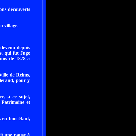
vons découverts
u village.
 devenu depuis
s, qui fut Juge
eims de 1878 à
Ville de Reims,
llerand, pour y
e, à ce sujet,
e Patrimoine et
s en bon étant,
ait une pause à