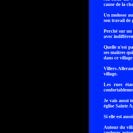
cause de la ch
Un molosse aux
son travail de 
Perché sur un 
avec indifféren
Quelle n'est p
ses maitres qui
dans ce village 
Villers-Allera
village.
Les rues éta
confortableme
Je vais aussi t
église Sainte A
Si elle est auss
Autour du villa
couleurs autom