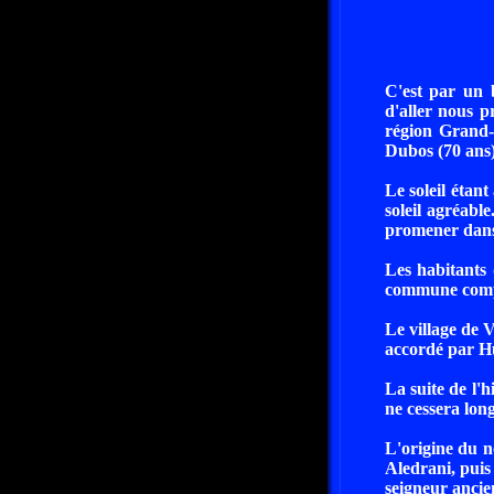
C'est par un 
d'aller nous p
région Grand-
Dubos (70 ans)
Le soleil étan
soleil agréabl
promener dans 
Les habitants 
commune compt
Le village de 
accordé par H
La suite de l'h
ne cessera lon
L'origine du n
Aledrani, puis
seigneur ancien