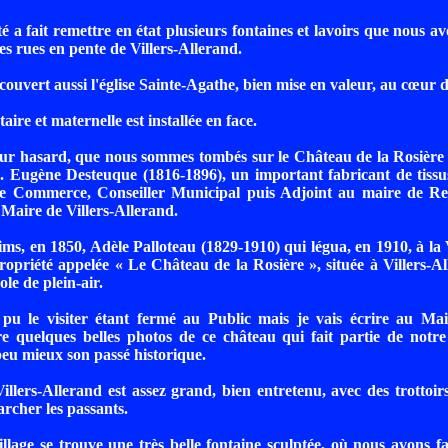
é a fait remettre en état plusieurs fontaines et lavoirs que nous a
es rues en pente de Villers-Allerand.
ouvert aussi l'église Sainte-Agathe, bien mise en valeur, au cœur d
aire et maternelle est installée en face.
pur hasard, que nous sommes tombés sur le Château de la Rosière
. Eugène Desteuque (1816-1896), un important fabricant de tissu
e Commerce, Conseiller Municipal puis Adjoint au maire de R
 Maire de Villers-Allerand.
ims, en 1850, Adèle Palloteau (1829-1910) qui légua, en 1910, à la 
opriété appelée « Le Château de la Rosière », située à Villers-A
ole de plein-air.
pu le visiter étant fermé au Public mais je vais écrire au Mair
re quelques belles photos de ce château qui fait partie de notr
eu mieux son passé historique.
Villers-Allerand est assez grand, bien entretenu, avec des trottoir
archer les passants.
lage se trouve une très belle fontaine sculptée, où nous avons f