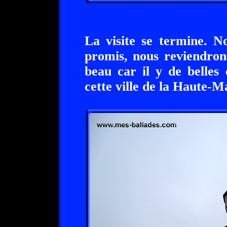
La visite se termine. N
promis, nous reviendrons
beau car il y de belles
cette ville de la Haute-M