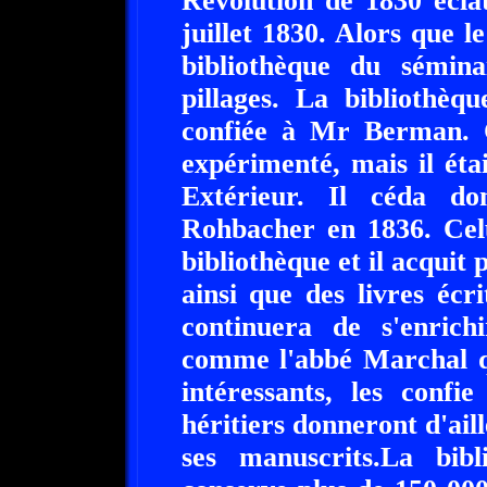
Révolution de 1830 éclat
juillet 1830. Alors que le
bibliothèque du sémin
pillages. La bibliothèq
confiée à Mr Berman. C
expérimenté, mais il éta
Extérieur. Il céda d
Rohbacher en 1836. Celu
bibliothèque et il acquit 
ainsi que des livres écr
continuera de s'enric
comme l'abbé Marchal qu
intéressants, les confi
héritiers donneront d'ail
ses manuscrits.La bib