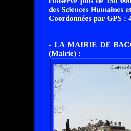
conserve plus de 150 000
des Sciences Humaines et 
Coordonnées par GPS : 48
- LA MAIRIE DE BAC
(Mairie) :