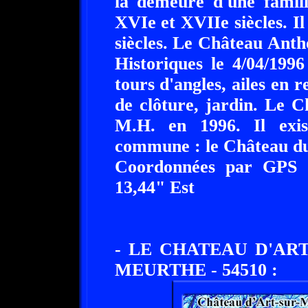
la demeure d'une famill
XVIe et XVIIe siècles. I
siècles. Le Château Ant
Historiques le 4/04/199
tours d'angles, ailes en r
de clôture, jardin. Le C
M.H. en 1996. Il exi
commune : le Château d
Coordonnées par GPS :
13,44" Est
- LE CHATEAU D'AR
MEURTHE - 54510 :