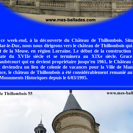
ce week-end, à la découverte du Château de Thillombois. Sit
ar-le-Duc, nous nous dirigeons vers le château de Thillombois qui
t de la Meuse, en région Lorraine. Le début de la construction
date du XVIIe siècle et se terminera au XIXe siècle. Grace
ubécourt qui en devient propriétaire jusqu’en 1961, le Château 
t deviendra un lieu de colonie de vacances pour la Ville de Mant
nce, le château de Thillombois a été considérablement remanié au 
x Monuments Historiques depuis le 6/03/1995.