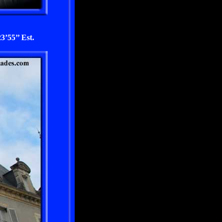
’55’’ Est.