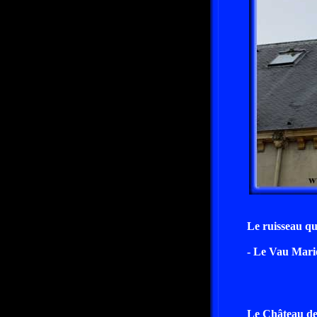
Le ruisseau qui
- Le Vau Mari
Le Château de 