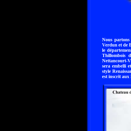
Nous partons 
Verdun et de B
le départemen
Thillombois 
Nettancourt-Va
sera embelli e
style Renaissa
est inscrit au