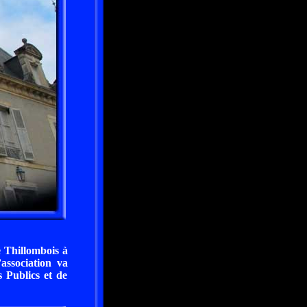
e Thillombois à
association va
 Publics et de