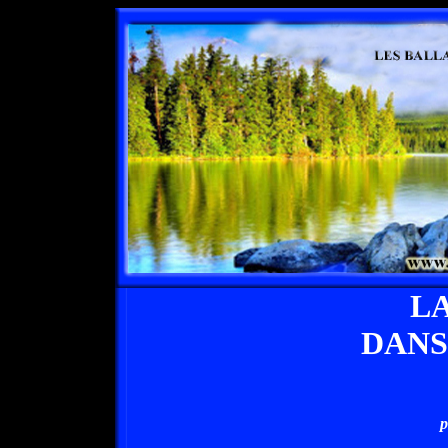
L
DANS
p