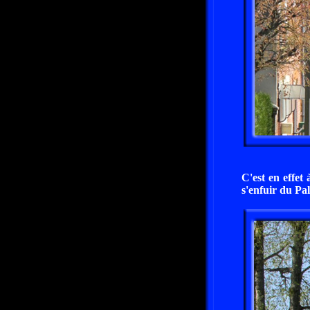
C'est en effet
s'enfuir du Pal