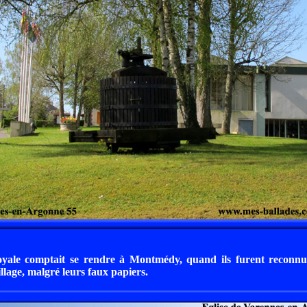
yale comptait se rendre à Montmédy, quand ils furent reconnus
illage, malgré leurs faux papiers.