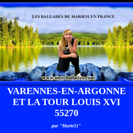
VARENNES-EN-ARGONNE
ET LA TOUR LOUIS XVI
55270
par "Marie51"