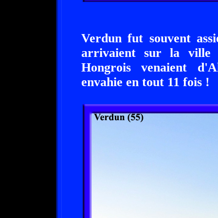
Verdun fut souvent ass
arrivaient sur la vill
Hongrois venaient d'
envahie en tout 11 fois !