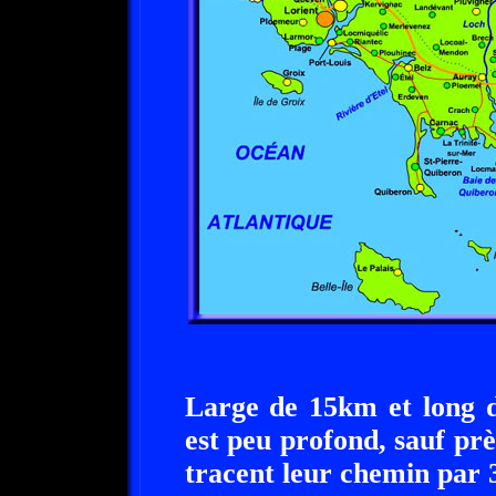
Large de 15km et long 
est peu profond, sauf pr
tracent leur chemin par 