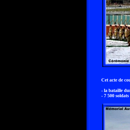
Cet acte de co
- la bataille d
- 7 500 solda