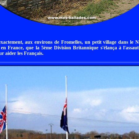
exactement, aux environs de Fromelles, un petit village dans le 
 en France, que la 5ème Division Britannique s'élança à l'assau
r aider les Français.