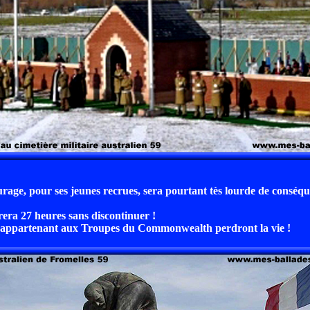
urage, pour ses jeunes recrues, sera pourtant tès lourde de conséqu
urera 27 heures sans discontinuer !
ts appartenant aux Troupes du Commonwealth perdront la vie !