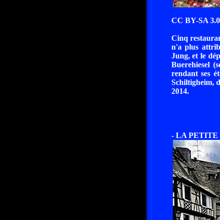
CC BY-SA 3.0 
Cinq restauran
n'a plus attri
Jung, et le dé
Buerehiesel (s
rendant ses é
Schiltigheim, 
2014.
- LA PETIT