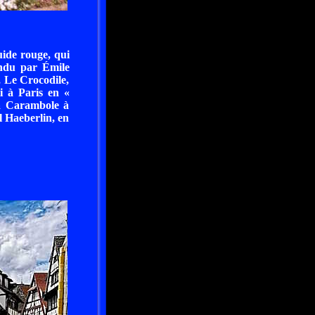
uide rouge, qui
vendu par Émile
, Le Crocodile,
ti à Paris en «
La Carambole à
l Haeberlin, en