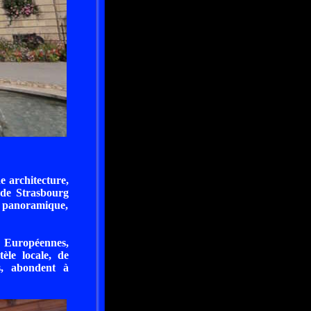
e architecture,
 de Strasbourg
e panoramique,
ns Européennes,
èle locale, de
s, abondent à