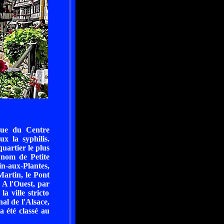
sque du Centre
x la syphilis.
quartier le plus
 nom de Petite
in-aux-Plantes,
Martin, le Pont
 A l'Ouest, par
a ville stricto
al de l'Alsace,
a été classé au