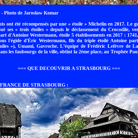
- Photo de Jaroslaw Komar
ts ont été récompensés par une « étoile » Michelin en 2017. Le g
bué ses « trois étoiles » depuis le déclassement du Crocodile, 
part d'Antoine Westermann, étoile 5 établissements en 2017 : 1741
ous l'égide d'Éric Westermann, fils du triple étoilé Antoine par
toiles »), Umami, Gavroche. L’équipe de Frédéric Lefèvre de 
dans les faubourgs de la ville, obtint la 2ème place, au Trophée Pau
=== QUE DECOUVRIR A STRASBOURG ===
E FRANCE DE STRASBOURG :