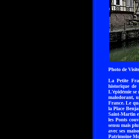
Photo de Visit
La Petite Fra
historique de
L'épidémie se r
malodorant, u
France. Le qua
la Place Benja
Saint-Martin e
les Ponts couv
sensu mais plu
avec ses maiso
Patrimoine Mo