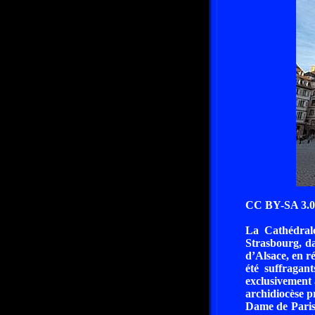
CC BY-SA 3.0 -
La Cathédrale
Strasbourg, da
d’Alsace, en r
été suffragan
exclusivement 
archidiocèse p
Dame de Paris.