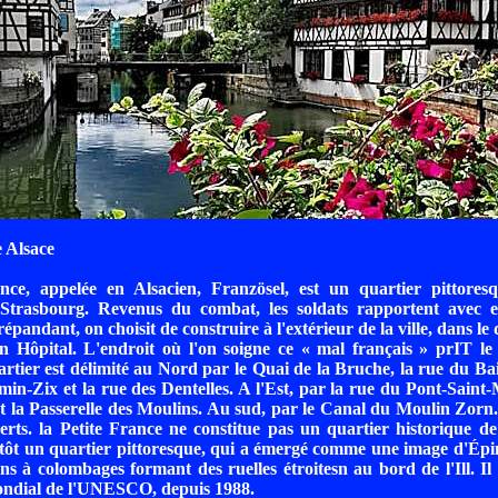
e Alsace
nce, appelée en Alsacien, Französel, est un quartier pittore
 Strasbourg. Revenus du combat, les soldats rapportent avec eu
épandant, on choisit de construire à l'extérieur de la ville, dans le 
n Hôpital. L'endroit où l'on soigne ce « mal français » prIT le
rtier est délimité au Nord par le Quai de la Bruche, la rue du Ba
min-Zix et la rue des Dentelles. A l'Est, par la rue du Pont-Saint-
t la Passerelle des Moulins. Au sud, par le Canal du Moulin Zorn.
erts. la Petite France ne constitue pas un quartier historique de l
tôt un quartier pittoresque, qui a émergé comme une image d'Épin
ns à colombages formant des ruelles étroitesn au bord de l'Ill. Il 
ndial de l'UNESCO, depuis 1988.