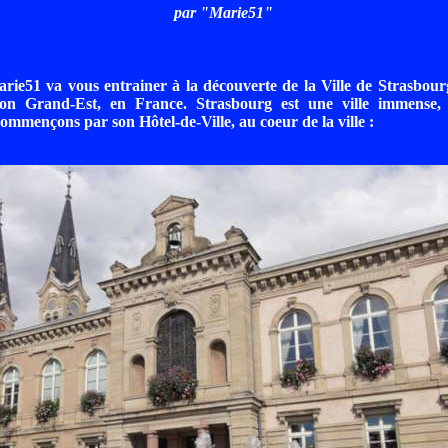
par "Marie51"
ie51 va vous entrainer à la découverte de la Ville de Strasbour
on Grand-Est, en France. Strasbourg est une ville immense, 
ommençons par son Hôtel-de-Ville, au coeur de la ville :