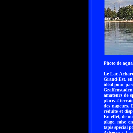
Photo de aqua
Le Lac Achard 
Grand-Est, en 
idéal pour pas
Graffenstaden 
amateurs de sp
place. 2 terrai
des nageurs. D
réduite et disp
En effet, de n
plage, mise en
tapis spécial po
Adresse : La