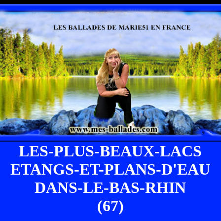
LES-PLUS-BEAUX-LACS
ETANGS-ET-PLANS-D'EAU
DANS-LE-BAS-RHIN
(67)