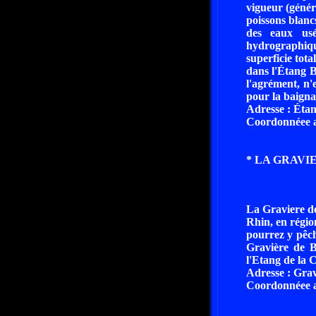
vigueur (génér
poissons blancs
des eaux usé
hydrographiqu
superficie tot
dans l'Étang B
l'agrément, n'e
pour la baigna
Adresse : Étan
Coordonnéee a
* LA GRAVIE
La Graviere de
Rhin, en régio
pourrez y pêch
Gravière de B
l'Etang de la C
Adresse : Gra
Coordonnéee a