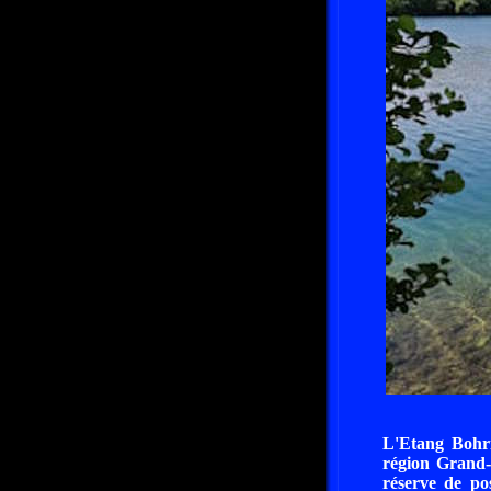
L'Etang Bohri
région Grand-
réserve de po