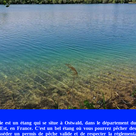
e est un étang qui se situe à Ostwald, dans le département d
Est, en France. C'est un bel étang où vous pourrez pêcher de
sséder un permis de pêche valide et de respecter la réglementa