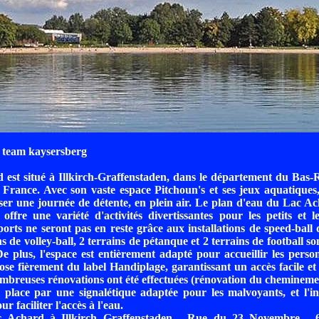
 team kaysersberg
est situé à Illkirch-Graffenstaden, dans le département du Bas-
France. Avec son vaste espace Pitchoun's et ses jeux aquatiques, 
ser une journée de détente, en plein air. Le plan d'eau du Lac Ac
offre une variété d'activités divertissantes pour les petits et 
orts ne seront pas en reste grâce aux installations de speed-ball 
ns de volley-ball, 2 terrains de pétanque et 2 terrains de football so
e plus, l'espace est entièrement adapté pour accueillir les perso
ose fièrement du label Handiplage, garantissant un accès facile et i
ombreuses rénovations ont été effectuées (rénovation du cheminemen
 place par une signalétique adaptée pour les malvoyants, et l'in
ur faciliter l'accès à l'eau.
c Achard à Illkirch Graffenstaden - Rue du 23 Novembre - 67