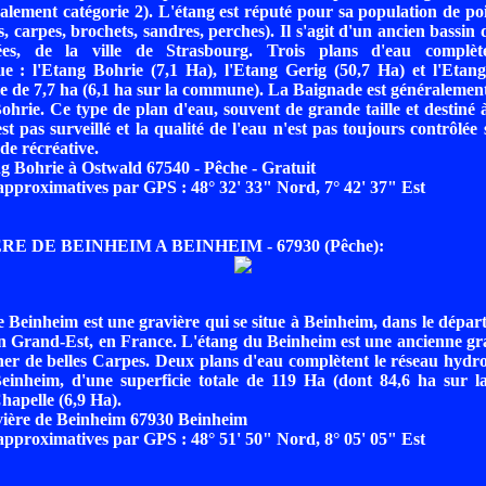
alement catégorie 2). L'étang est réputé pour sa population de po
, carpes, brochets, sandres, perches). Il s'agit d'un ancien bassin 
es, de la ville de Strasbourg. Trois plans d'eau complèt
e : l'Etang Bohrie (7,1 Ha), l'Etang Gerig (50,7 Ha) et l'Etang
ale de 7,7 ha (6,1 ha sur la commune). La Baignade est générale
ohrie. Ce type de plan d'eau, souvent de grande taille et destiné 
st pas surveillé et la qualité de l'eau n'est pas toujours contrôlée
de récréative.
g Bohrie à Ostwald 67540 - Pêche - Gratuit
pproximatives par GPS : 48° 32' 33" Nord, 7° 42' 37" Est
RE DE BEINHEIM A BEINHEIM - 67930 (Pêche):
 Beinheim est une gravière qui se situe à Beinheim, dans le dépa
n Grand-Est, en France. L'étang du Beinheim est une ancienne gr
er de belles Carpes. Deux plans d'eau complètent le réseau hydr
einheim, d'une superficie totale de 119 Ha (dont 84,6 ha sur 
hapelle (6,9 Ha).
vière de Beinheim 67930 Beinheim
pproximatives par GPS : 48° 51' 50" Nord, 8° 05' 05" Est