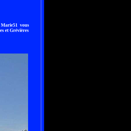
, Marie51 vous
es et Grévières