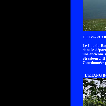
CC BY-SA 3.0 
Le Lac du Bagg
dans le dépar
une ancienne g
Strasbourg. Il
Coordonnéee pa
- L'ETANG B