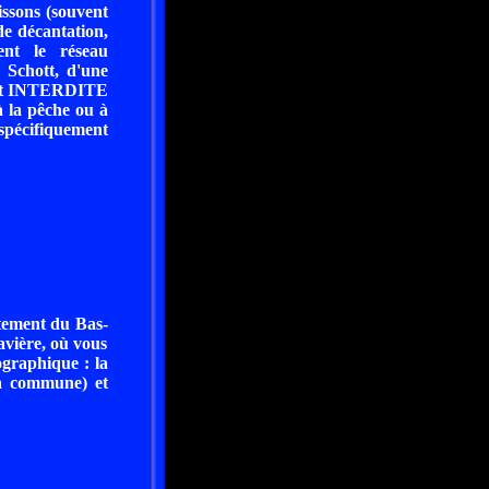
issons (souvent
de décantation,
ent le réseau
 Schott, d'une
ment INTERDITE
à la pêche ou à
 spécifiquement
rtement du Bas-
avière, où vous
ographique : la
la commune) et