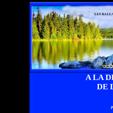
A LA 
DE 
p