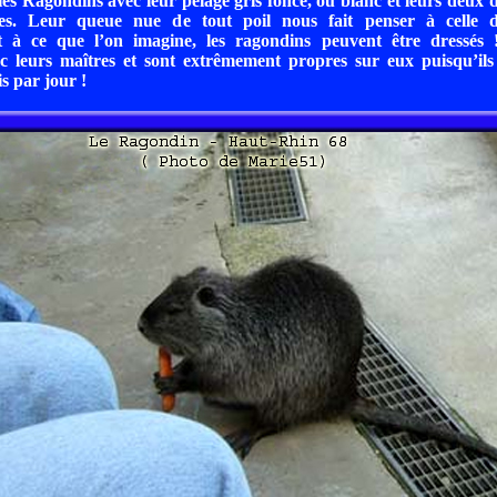
 les Ragondins avec leur pelage gris foncé, ou blanc et leurs deux
ées. Leur queue nue de tout poil nous fait penser à celle d
 à ce que l’on imagine, les ragondins peuvent être dressés !
c leurs maîtres et sont extrêmement propres sur eux puisqu’ils 
s par jour !