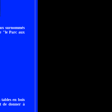
eaux surnommés
e "le Parc aux
 tables en bois
it de donner à