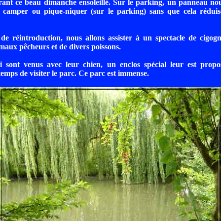
ant ce beau dimanche ensoleillé. Sur le parking, un panneau nou
de camper ou pique-niquer (sur le parking) sans que cela rédui
e réintroduction, nous allons assister à un spectacle de cigogn
imaux pêcheurs et de divers poissons.
 sont venus avec leur chien, un enclos spécial leur est propo
 temps de visiter le parc. Ce parc est immense.