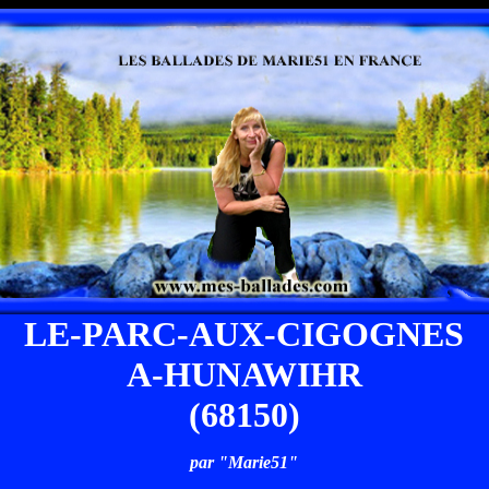
LE-PARC-AUX-CIGOGNES
A-HUNAWIHR
(68150)
par "Marie51"