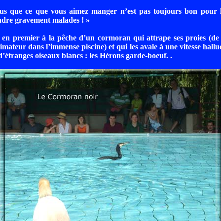
us que ce que vous aimez manger n’est pas toujours bon pour 
ndre gravement malades ! »
 en premier à la pêche d’un cormoran qui attrape ses proies (de 
imateur dans l’immense piscine) et qui les avale à une vitesse hallu
d’étranges oiseaux blancs : les Hérons garde-boeuf. .