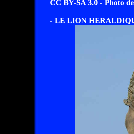
CC BY-SA 3.0 - Photo de
- LE LION HERALDIQU