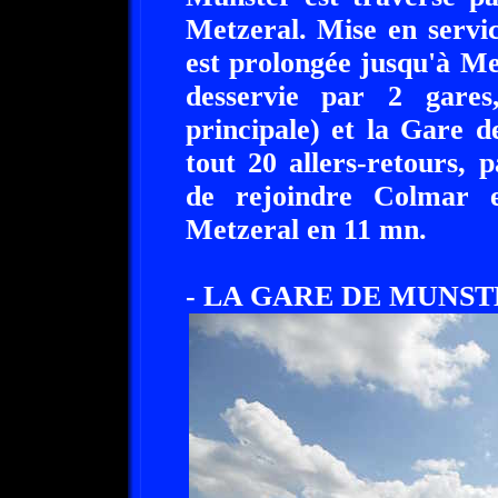
Metzeral. Mise en servi
est prolongée jusqu'à M
desservie par 2 gare
principale) et la Gare 
tout 20 allers-retours,
de rejoindre Colmar 
Metzeral en 11 mn.
- LA GARE DE MUNST