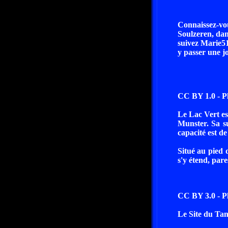
Connaissez-vo
Soulzeren, da
suivez Marie51
y passer une j
CC BY 1.0 - P
Le Lac Vert est
Munster. Sa su
capacité est d
Situé au pied 
s'y étend, par
CC BY 3.0 - P
Le Site du Tan