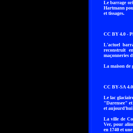
Le barrage ori
Hartmann pour r
et tissages.
CC BY 4.0 - P
L'actuel barr
reconstruit 
maçonneries du
La maison de ga
CC BY-SA 4.0 
Le lac glaciair
"Darensee" et 
et aujourd'hui
La ville de Co
Ver, pour alim
en 1740 et une