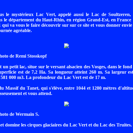
us le mystérieux Lac Vert, appelé aussi le Lac de Soultzeren, 
ns le département du Haut-Rhin, en région Grand-Est, en France 
 qui va vous le faire découvrir sur sur ce site et vous donner envie
ournée agréable.
hoto de Remi Stosskopf
 un petit lac, situe sur le versant alsacien des Vosges, dans le fond
perficie est de 7,2 Ha. Sa longueur atteint 260 m. Sa largeur e
e 581 000 m3. La profondeur du Lac Vert est de 17 m.
du Massif du Tanet, qui s'élève, entre 1044 et 1280 mètres d'altitu
esseusement et vous attend.
hoto de Wermain S.
et domine les cirques glaciaires du Lac Vert et du Lac des Truites.