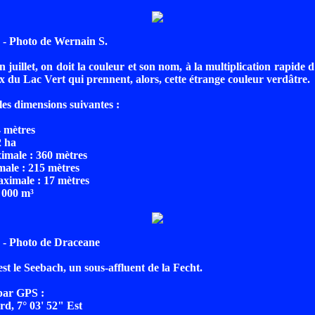
- Photo de Wernain S.
in juillet, on doit la couleur et son nom, à la multiplication rapide 
ux du Lac Vert qui prennent, alors, cette étrange couleur verdâtre.
les dimensions suivantes :
4 mètres
2 ha
male : 360 mètres
ale : 215 mètres
ximale : 17 mètres
 000 m³
- Photo de Draceane
st le Seebach, un sous-affluent de la Fecht.
par GPS :
rd, 7° 03' 52" Est