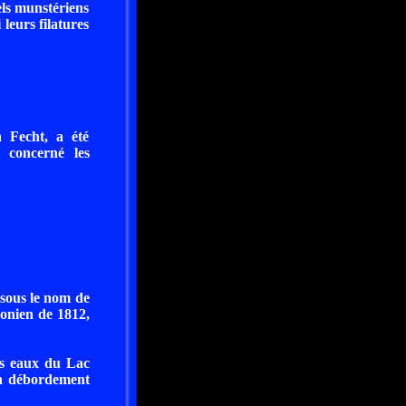
els munstériens
 leurs filatures
 Fecht, a été
 concerné les
e sous le nom de
éonien de 1812,
des eaux du Lac
 un débordement