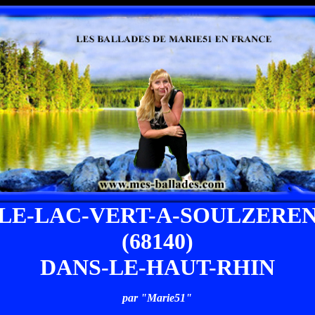
LE-LAC-VERT-A-SOULZERE
(68140)
DANS-LE-HAUT-RHIN
par "Marie51"