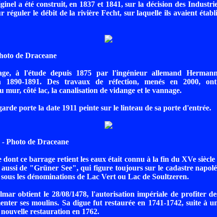
ginel a été construit, en 1837 et 1841, sur la décision des Industri
éguler le débit de la rivière Fecht, sur laquelle ils avaient établi
hoto de Draceane
age, à l'étude depuis 1875 par l'ingénieur allemand Hermann
en 1890-1891. Des travaux de réfection, menés en 2000, ont
 mur, côté lac, la canalisation de vidange et le vannage.
rde porte la date 1911 peinte sur le linteau de sa porte d'entrée.
- Photo de Draceane
e dont ce barrage retient les eaux était connu à la fin du XVe siècl
aussi de "Grüner See", qui figure toujours sur le cadastre napol
 sous les dénominations de Lac Vert ou Lac de Soultzeren.
lmar obtient le 28/08/1478, l'autorisation impériale de profiter 
enter ses moulins. Sa digue fut restaurée en 1741-1742, suite à
 nouvelle restauration en 1762.