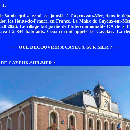
 J.
e Samia qui se rend, ce jour-là, à Cayeux-sur-Mer, dans le dép
ion les Hauts-de-France, en France. Le Maire de Cayeux-sur-Mer
20-2026. Le village fait partie de l'Intercommunalité CA de la 
avait 2 344 habitants. Ceux-ci sont appelé les Cayolais. La den
.
=== QUE DECOUVRIR A CAYEUX-SUR-MER ?===
E DE CAYEUX-SUR-MER :