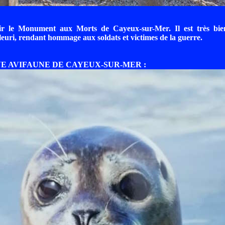
ir le Monument aux Morts de Cayeux-sur-Mer. Il est très bie
euri, rendant hommage aux soldats et victimes de la guerre.
VE AVIFAUNE DE CAYEUX-SUR-MER :