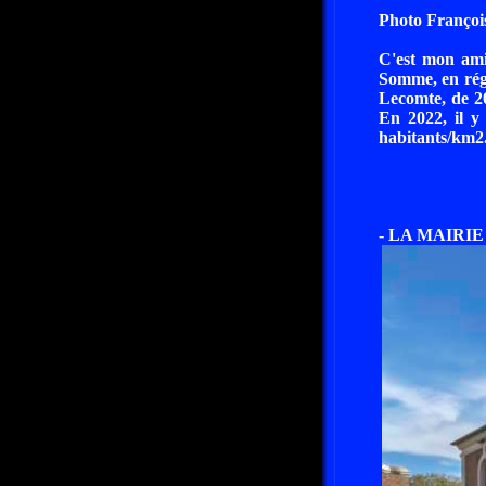
Photo François
C'est mon ami
Somme, en rég
Lecomte, de 20
En 2022, il y 
habitants/km2
- LA MAIRI