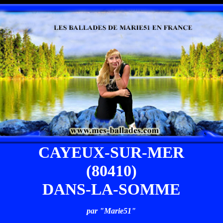
CAYEUX-SUR-MER
(80410)
DANS-LA-SOMME
par "Marie51"