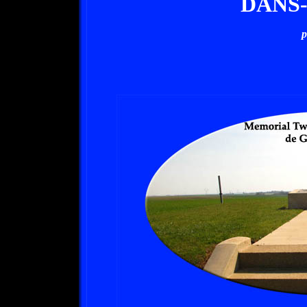
DANS
p