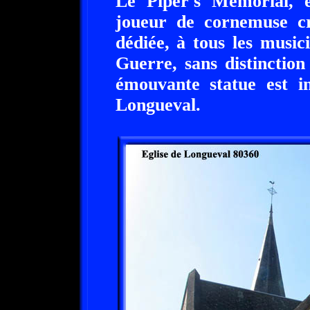
Le Piper's Mémorial, e
joueur de cornemuse c
dédiée, à tous les musi
Guerre, sans distinction 
émouvante statue est in
Longueval.