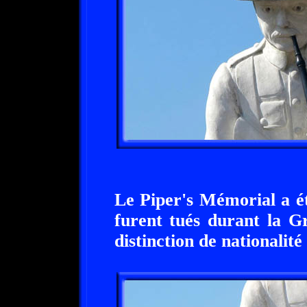
Le Piper's Mémorial a ét
furent tués durant la G
distinction de nationalité 