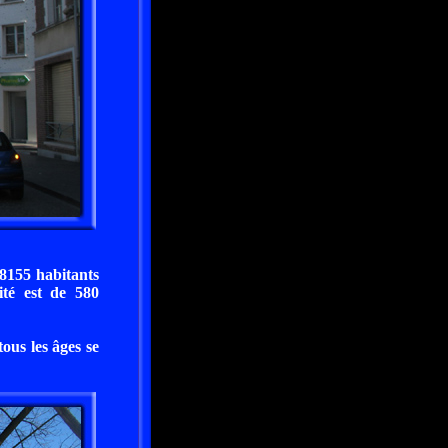
8155 habitants
té est de 580
ous les âges se