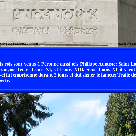
s rois sont venus à Péronne aussi tels Philippe Auguste; Saint Lo
rançois 1er et Louis XI, et Louis XIII. Sous Louis XI il y eut 
i-ci fut emprisonné durant 3 jours et dut signer le fameux Traité 
berté.