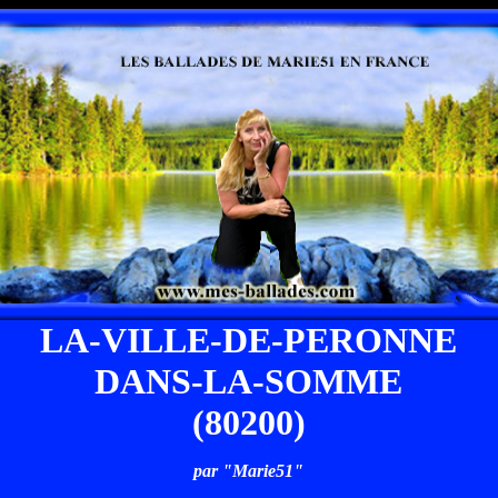
LA-VILLE-DE-PERONNE
DANS-LA-SOMME
(80200)
par "Marie51"