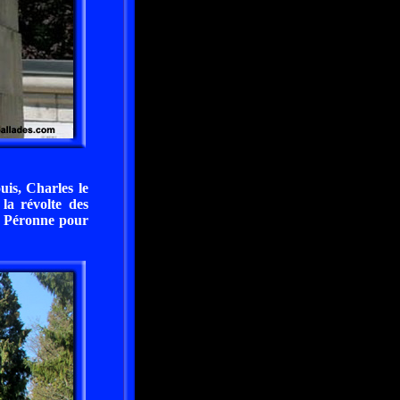
uis, Charles le
la révolte des
de Péronne pour