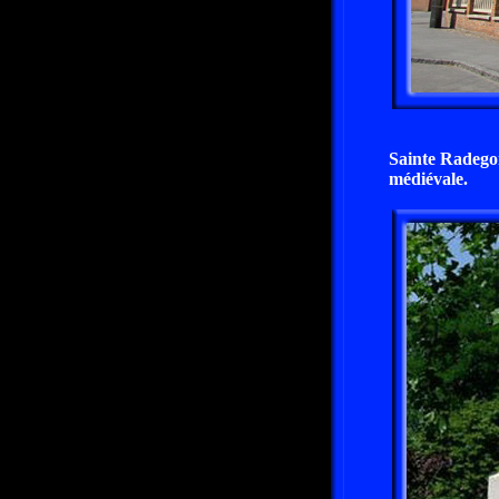
Sainte Radegon
médiévale.