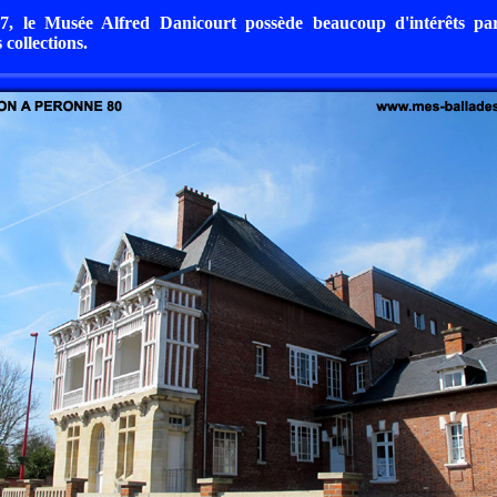
, le Musée Alfred Danicourt possède beaucoup d'intérêts par
s collections.