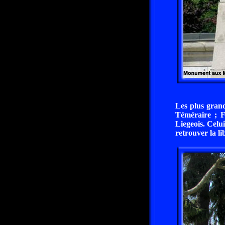
Les plus grand
Téméraire ; F
Liegeois. Celu
retrouver la li