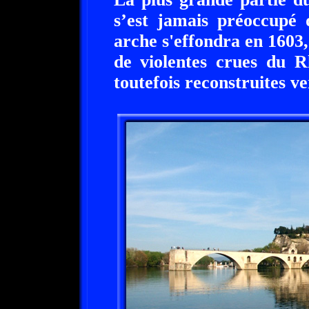
s’est jamais préoccupé 
arche s'effondra en 1603, 
de violentes crues du R
toutefois reconstruites ve