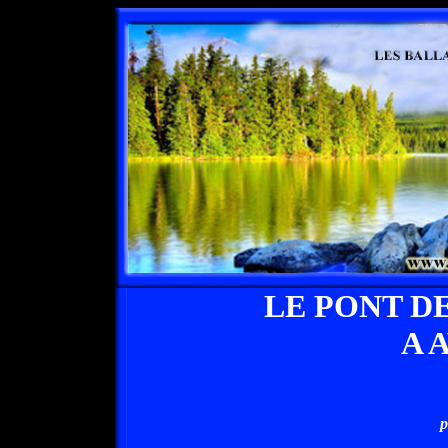
LE PONT D
A 
p