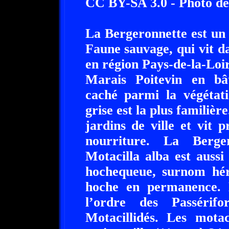
CC BY-SA 3.0 - Photo d
La Bergeronnette est un p
Faune sauvage, qui vit d
en région Pays-de-la-Loir
Marais Poitevin en bât
caché parmi la végétati
grise est la plus familièr
jardins de ville et vit 
nourriture. La Berge
Motacilla alba est auss
hochequeue, surnom héri
hoche en permanence. 
l’ordre des Passérif
Motacillidés. Les motac