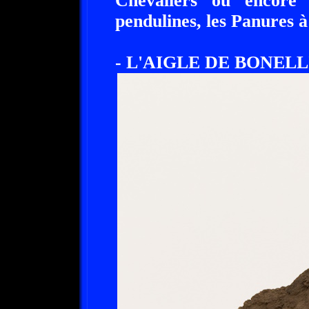
Chevaliers ou encore 
pendulines, les Panures à
- L'AIGLE DE BONELLI