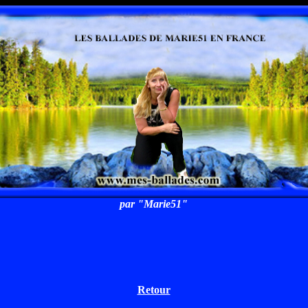
par "Marie51"
Retour