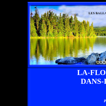
LA-FL
DANS-
p