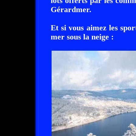
lots offerts par les comm
Gérardmer.
Et si vous aimez les spor
mer sous la neige :