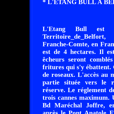
* L'ETANG BULL A BEL
L'Etang Bull est 
Territoire_de_Belfor
Franche-Comte, en Franc
est de 4 hectares. Il e
êcheurs seront comblés
fritures qui s'y ébattent
de roseaux. L'accès au m
partie située vers le r
réserve. Le réglement de
trois cannes maximum. Un
Bd Maréchal Joffre, en 
après le Pont Anatole F