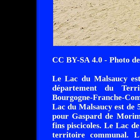
CC BY-SA 4.0 - Photo de
Le Lac du Malsaucy est 
département du Terri
Bourgogne-Franche-Comt
Lac du Malsaucy est de 55
pour Gaspard de Morim
fins piscicoles. Le Lac d
territoire communal. L