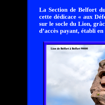
La Section de Belfort d
cette dédicace « aux Déf
sur le socle du Lion, grâ
d’accès payant, établi en