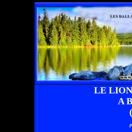
LE LIO
A 
p