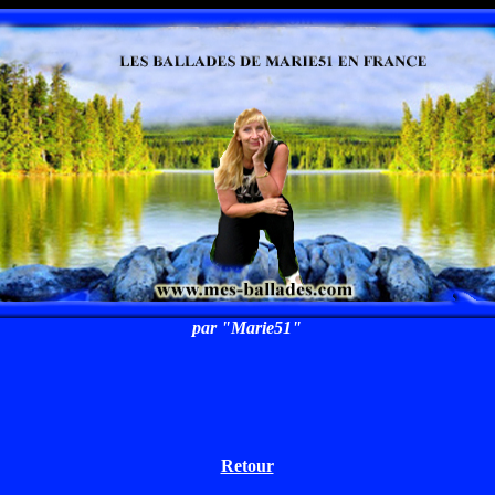
par "Marie51"
Retour