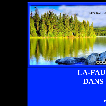
LA-FA
DANS
p