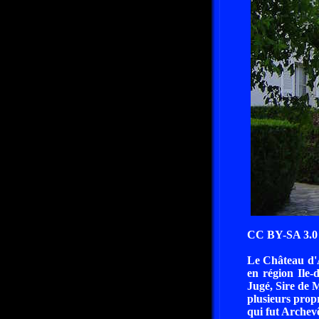
CC BY-SA 3.0 
Le Château d'A
en région Ile-
Jugé, Sire de 
plusieurs prop
qui fut Archev