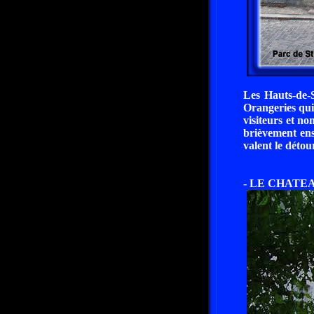
Les Hauts-de-
Orangeries qui 
visiteurs et n
brièvement ens
valent le déto
- LE CHATEA