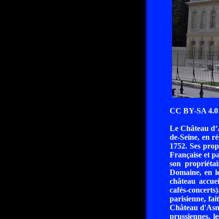
CC BY-SA 4.0 
Le Château d’A
de-Seine, en ré
1752. Ses prop
Française et pa
son propriéta
Domaine, en le
château accuei
cafés-concert
parisienne, fa
Château d'Asni
prussiennes, l