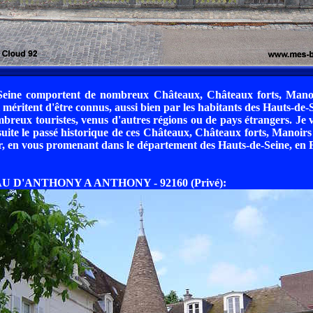
Seine comportent de nombreux Châteaux, Châteaux forts, Manoir
méritent d'être connus, aussi bien par les habitants des Hauts-de-S
ombreux touristes, venus d'autres régions ou de pays étrangers. Je 
uite le passé historique de ces Châteaux, Châteaux forts, Manoirs 
ur, en vous promenant dans le département des Hauts-de-Seine, en 
U D'ANTHONY A ANTHONY - 92160 (Privé):