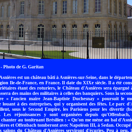
- Photo de G. Garitan
snières est un château bâti à Asnières-sur-Seine, dans le départe
gion Ile-de-France, en France. Il date du XIXe siècle. Il a été con
riétaires étant des roturiers, le Château d'Asnières sera épargné 
ssera des mains des militaires à celles des banquiers. Sous la seco
ire « l'ancien maire Jean-Baptiste Duchesnay » poursuit le m
 louant à des entreprises, qui y organisent des fêtes. Le parc d'
llent, sous le Second Empire, les Parisiens pour les divertir (b
s). Les réjouissances y sont organisées depuis qu'Offenbac
it chanter au tonitruant Brésilien : « Qu'on me mène au bal d'Asniè
ères et Offenbach tomberont avec Napoléon III, à Sedan. Occupé 
es salons du Château d'Asnières serviront d'écuries. Peu à peu, 