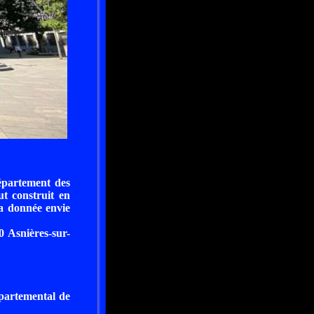
département des
ut construit en
'a donnée envie
0 Asnières-sur-
rtemental de