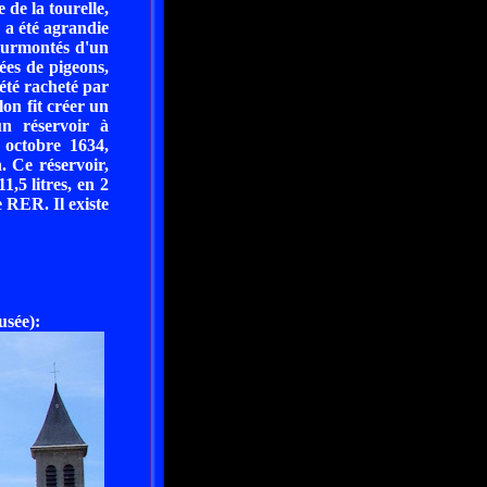
 de la tourelle,
e a été agrandie
 surmontés d'un
ées de pigeons,
été racheté par
on fit créer un
un réservoir à
 octobre 1634,
. Ce réservoir,
1,5 litres, en 2
e RER. Il existe
sée):