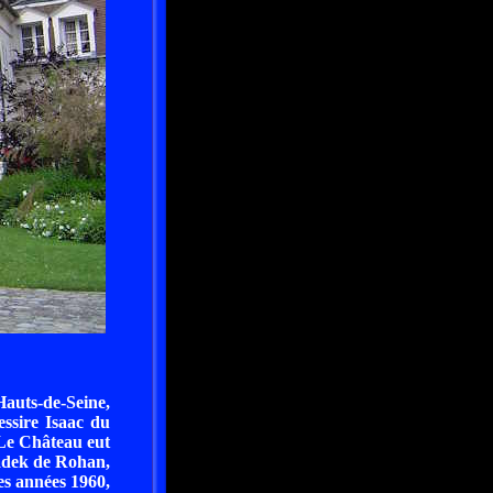
Hauts-de-Seine,
ssire Isaac du
 Le Château eut
iadek de Rohan,
es années 1960,