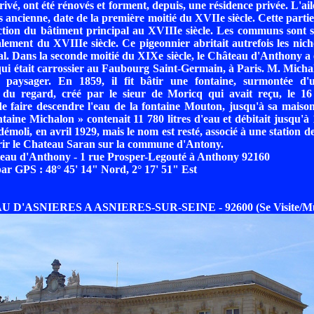
ivé, ont été rénovés et forment, depuis, une résidence privée. L'aile
us ancienne, date de la première moitié du XVIIe siècle. Cette parti
ction du bâtiment principal au XVIIIe siècle. Les communs sont
alement du XVIIIe siècle. Ce pigeonnier abritait autrefois les nich
ial. Dans la seconde moitié du XIXe siècle, le Château d'Anthony a 
i était carrossier au Faubourg Saint-Germain, à Paris. M. Michal
paysager. En 1859, il fit bâtir une fontaine, surmontée d'
 du regard, créé par le sieur de Moricq qui avait reçu, le 16
 de faire descendre l'eau de la fontaine Mouton, jusqu'à sa maison
taine Michalon » contenait 11 780 litres d'eau et débitait jusqu'à 1
 démoli, en avril 1929, mais le nom est resté, associé à une station d
rir le Chateau Saran sur la commune d'Antony.
teau d'Anthony - 1 rue Prosper-Legouté à Anthony 92160
r GPS : 48° 45' 14" Nord, 2° 17' 51" Est
 D'ASNIERES A ASNIERES-SUR-SEINE - 92600 (Se Visite/Mu