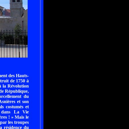
ment des Hauts-
struit de 1750 à
à la Révolution
nde République,
orcellement du
Asnières et son
als costumés et
h, dans La Vie
res ! » Mais le
par les troupes
la résidence du