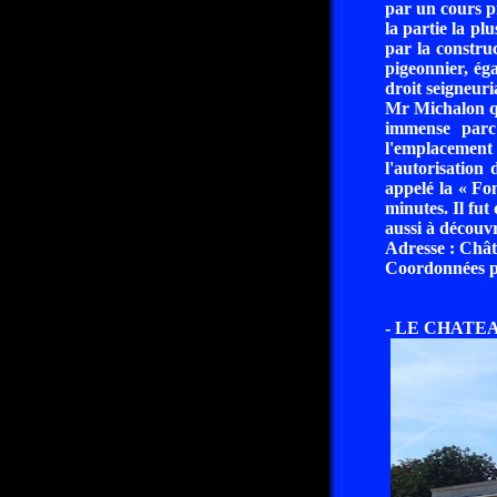
par un cours pr
la partie la pl
par la constru
pigeonnier, ég
droit seigneur
Mr Michalon qu
immense parc 
l'emplacement
l'autorisation
appelé la « Fon
minutes. Il fut
aussi à découv
Adresse : Châ
Coordonnées pa
- LE CHATEAU