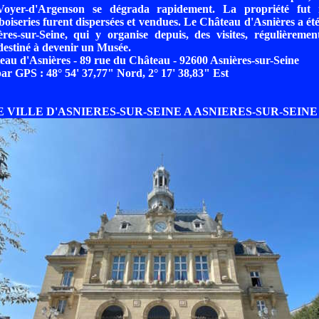
oyer-d'Argenson se dégrada rapidement. La propriété fut m
boiseries furent dispersées et vendues. Le Château d'Asnières a été
res-sur-Seine, qui y organise depuis, des visites, régulièreme
 destiné à devenir un Musée.
eau d'Asnières - 89 rue du Château - 92600 Asnières-sur-Seine
r GPS : 48° 54' 37,77" Nord, 2° 17' 38,83" Est
E VILLE D'ASNIERES-SUR-SEINE A ASNIERES-SUR-SEINE - 