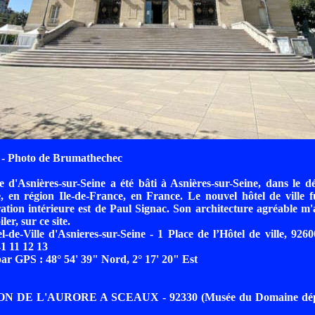
- Photo de Brumathechec
le d'Asnières-sur-Seine a été bâti à Asnières-sur-Seine, dans le 
, en région Ile-de-France, en France. Le nouvel hôtel de ville f
ation intérieure est de Paul Signac. Son architecture agréable m
ler, sur ce site.
l-de-Ville d'Asnieres-sur-Seine - 1 Place de l’Hôtel de ville, 9260
41 11 12 13
r GPS : 48° 54' 39" Nord, 2° 17' 20" Est
ON DE L'AURORE A SCEAUX - 92330 (Musée du Domaine dépa