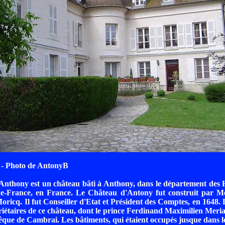
- Photo de AntonyB
nthony est un château bâti à Anthony, dans le département des 
de-France, en France. Le Château d'Antony fut construit par Me
Moricq. Il fut Conseiller d'Etat et Président des Comptes, en 1648.
riétaires de ce château, dont le prince Ferdinand Maximilien Mer
êque de Cambrai. Les bâtiments, qui étaient occupés jusque dans l