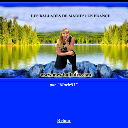
par "Marie51"
Retour