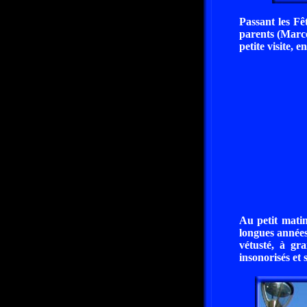
Passant les Fê
parents (Marce
petite visite, e
Au petit matin
longues années,
vétusté, à gr
insonorisés et 