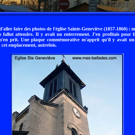
 d'aller faire des photos de l'église Sainte-Geneviève (1857-1860) :
s fallut attendre. Il y avait un enterrement. J'en profitais pour f
 m'en prit. Une plaque commémorative m'apprit qu'il y avait un 
 cet emplacement, autrefois.