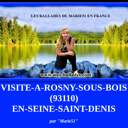
VISITE-A-ROSNY-SOUS-BOIS
(93110)
EN-SEINE-SAINT-DENIS
par "Marie51"