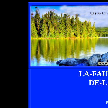
LA-FA
DE-
p