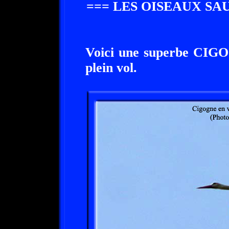
=== LES OISEAUX SA
Voici une superbe CIGOG
plein vol.