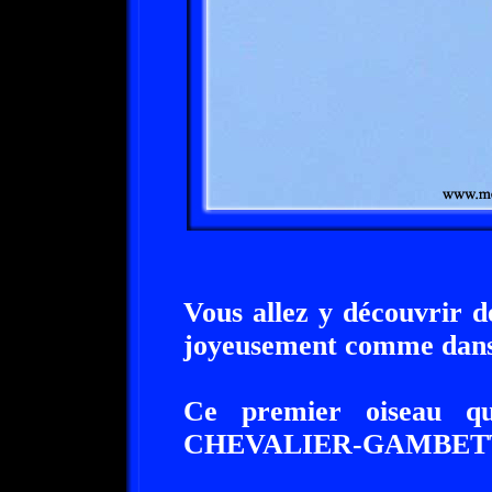
Vous allez y découvrir 
joyeusement comme dans 
Ce premier oiseau q
CHEVALIER-GAMBETT