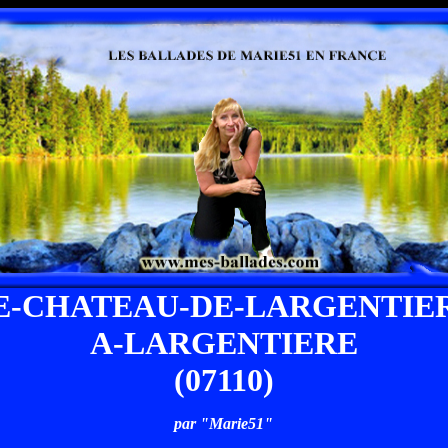
E-CHATEAU-DE-LARGENTIE
A-LARGENTIERE
(07110)
par "Marie51"