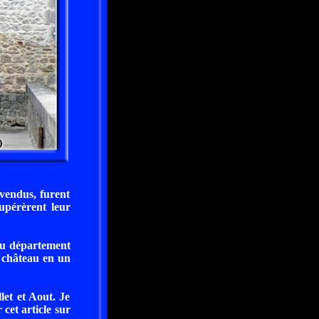
 vendus, furent
upérèrent leur
 au département
e château en un
let et Aout. Je
 cet article sur