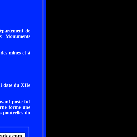
département de
aux Monuments
 des mines et à
i date du XIIe
vant poste fut
terne forme une
es poutrelles du