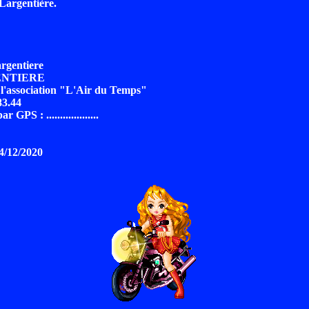
Largentière.
rgentiere
ENTIERE
e l'association "L'Air du Temps"
83.44
GPS : ...................
24/12/2020