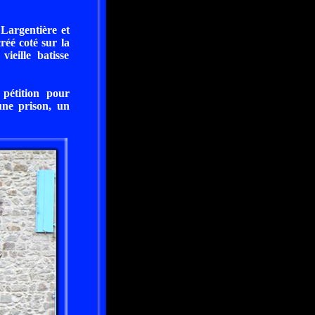
 Largentière et
réé coté sur la
ieille batisse
 pétition pour
une prison, un