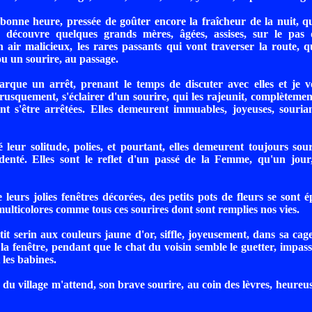
bonne heure, pressée de goûter encore la fraîcheur de la nuit, qu
'y découvre quelques grands mères, âgées, assises, sur le pas 
 air malicieux, les rares passants qui vont traverser la route,
ou un sourire, au passage.
rque un arrêt, prenant le temps de discuter avec elles et je vo
usquement, s'éclairer d'un sourire, qui les rajeunit, complètement.
nt s'être arrêtées. Elles demeurent immuables, joyeuses, souria
 leur solitude, polies, et pourtant, elles demeurent toujours sou
denté. Elles sont le reflet d'un passé de la Femme, qu'un jour,
 leurs jolies fenêtres décorées, des petits pots de fleurs se sont 
multicolores comme tous ces sourires dont sont remplies nos vies.
etit serin aux couleurs jaune d'or, siffle, joyeusement, dans sa cage
 la fenêtre, pendant que le chat du voisin semble le guetter, impass
 les babines.
du village m'attend, son brave sourire, au coin des lèvres, heureu