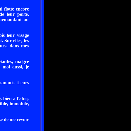
i flotte encore
de leur porte,
 quémandant un
is leur visage
 Sur elles, les
ntes, dans mes
riantes, malgré
 moi aussi, je
épanouis. Leurs
, bien à l'abri,
ible, immobile,
se de me revoir