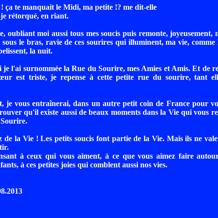
 ! ça te manquait le Midi, ma petite !? me dit-elle
-je rétorqué, en riant.
se, oubliant moi aussi tous mes soucis puis remonte, joyeusement,
 sous le bras, ravie de ces sourires qui illuminent, ma vie, comme l
belissent, la nuit.
 je l'ai surnommée la Rue du Sourire, mes Amies et Amis. Et de r
r est triste, je repense à cette petite rue du sourire, tant el
 je vous entraînerai, dans un autre petit coin de France pour v
prouver qu'il existe aussi de beaux moments dans la Vie qui vous r
 Sourire.
 de la Vie ! Les petits soucis font partie de la Vie. Mais ils ne val
ir.
nsant à ceux qui vous aiment, à ce que vous aimez faire autou
fants, à ces petites joies qui comblent aussi nos vies.
08.2013