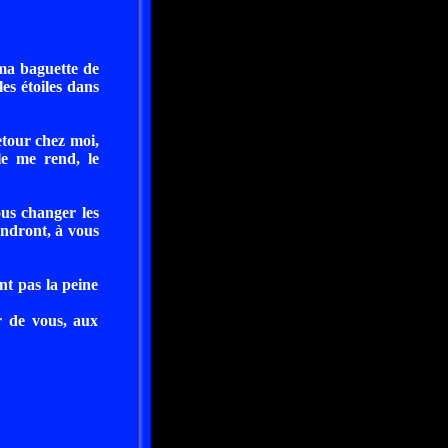
 ma baguette de
es étoiles dans
etour chez moi,
le me rend, le
ous changer les
endront, à vous
ent pas la peine
r de vous, aux