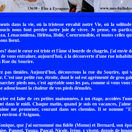
ents dans la vie, où la tristesse envahit notre Vie, où la solitude
soucis nous font perdre notre joie de vivre. Je pense, en parti
za, Lenacomlena, Hélèna, Ifolie, Coeursensible, et toutes celles qui
ous lisent.
s? dont le cœur est triste et l'âme si lourde de chagrin, j'ai envie
t de vous entraîner, aujourd'hui, à la découverte d'une rue inhabitu
a Rue du Sourire.
ez pas timides. Aujourd'hui, découvrons la rue du Sourire, qui 
C'est une petite rue, étroite, dont le sol est agrémenté de gros gale
marcher pieds nus, c'est agréable sous les pas, comme si vous vous 
he adoucissant la chaleur de vos pieds dénudés.
ire est faite de ces petites maisonnées, à un étage, accolées l'une
ent dans le midi. Chaque matin, quand je suis en vacances, j'aime c
aime me promener, courant dans ses chemins. Il se nomme "Ey
m environ d'Avignon.
onique, que j'ai surnommé ma fidèle (Momo) et Bernard, son ép
se, Pannot, Youga, Pascal, Nicole, Irène, y vivent, depuis de longu