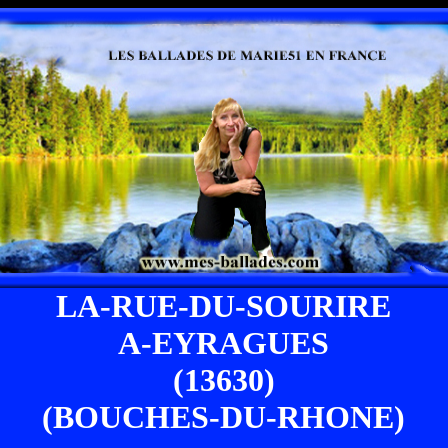
LA-RUE-DU-SOURIRE
A-EYRAGUES
(13630)
(BOUCHES-DU-RHONE)