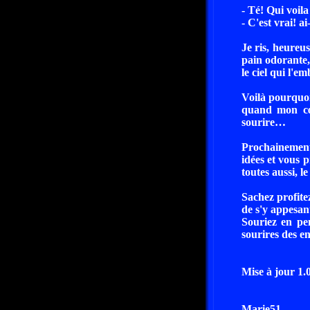
- Té! Qui voila
- C'est vrai! ai
Je ris, heureu
pain odorante,
le ciel qui l'em
Voilà pourquoi
quand mon cœu
sourire…
Prochainement,
idées et vous 
toutes aussi, le
Sachez profitez
de s'y appesant
Souriez en pe
sourires des en
Mise à jour 1.
Marie51