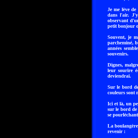
Je me lève de 
dans l'air. J
observant d'un
petit bonjour 
Souvent, je ma
parcheminé, br
années semble
souvenirs.
Dignes, malgré
leur sourire é
deviendrai.
Sur le bord de
couleurs sont 
Ici et là, un p
sur le bord de
se pourléchant
La boulangère 
revenir :