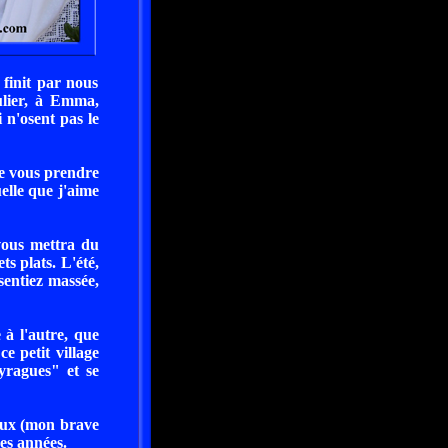
 finit par nous
culier, à Emma,
 n'osent pas le
 de vous prendre
elle que j'aime
vous mettra du
ts plats. L'été,
sentiez massée,
 à l'autre, que
e petit village
ragues" et se
oux (mon brave
es années.