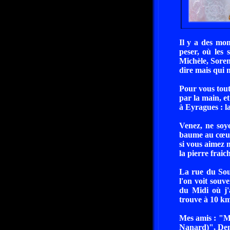
Il y a des mom
peser, où les 
Michèle, Soren
dire mais qui n
Pour vous toute
par la main, e
à Eyragues : l
Venez, ne soy
baume au cœur. 
si vous aimez 
la pierre fraic
La rue du Sour
l'on voit souv
du Midi où j'
trouve à 10 k
Mes amis : "M
Nanard)", Deni