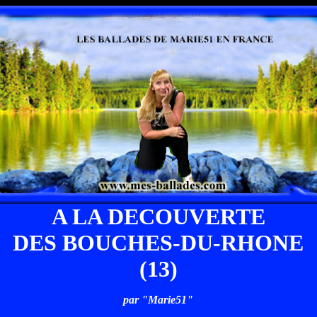
A LA DECOUVERTE
DES BOUCHES-DU-RHONE
(13)
par "Marie51"